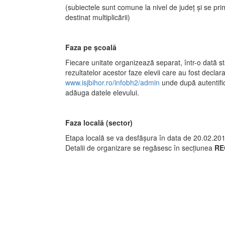
(subiectele sunt comune la nivel de județ și se pri
destinat multiplicãrii)
Faza pe școalã
Fiecare unitate organizeazã separat, într-o datã st
rezultatelor acestor faze elevii care au fost declara
www.isjbihor.ro/infobh2/admin
unde dupã autentifica
adãuga datele elevului.
Faza localã (sector)
Etapa localã se va desfãșura în data de 20.02.201
Detalii de organizare se regãsesc în secțiunea
RE