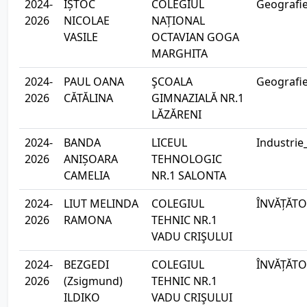
2024-
IȘTOC
COLEGIUL
Geografi
2026
NICOLAE
NAȚIONAL
VASILE
OCTAVIAN GOGA
MARGHITA
2024-
PAUL OANA
ŞCOALA
Geografi
2026
CĂTĂLINA
GIMNAZIALĂ NR.1
LĂZĂRENI
2024-
BANDA
LICEUL
Industrie
2026
ANIȘOARA
TEHNOLOGIC
CAMELIA
NR.1 SALONTA
2024-
LIUT MELINDA
COLEGIUL
ÎNVĂȚĂTO
2026
RAMONA
TEHNIC NR.1
VADU CRIŞULUI
2024-
BEZGEDI
COLEGIUL
ÎNVĂȚĂTO
2026
(Zsigmund)
TEHNIC NR.1
ILDIKO
VADU CRIŞULUI