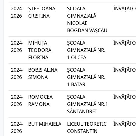
2024-
ȘTEF IOANA
ȘCOALA
ÎNVĂȚĂTO
2026
CRISTINA
GIMNAZIALĂ
NICOLAE
BOGDAN VAȘCĂU
2024-
MIHUȚA
ȘCOALA
ÎNVĂȚĂTO
2026
TEODORA
GIMNAZIALĂ NR.
FLORINA
1 OLCEA
2024-
BOBIȘ ALINA
ŞCOALA
ÎNVĂȚĂTO
2026
SIMONA
GIMNAZIALĂ NR.
1 BATĂR
2024-
ROMOCEA
ȘCOALA
ÎNVĂȚĂTO
2026
RAMONA
GIMNAZIALĂ NR.1
SÂNTANDREI
2024-
BUT MIHAIELA
LICEUL TEORETIC
ÎNVĂȚĂTO
2026
CONSTANTIN