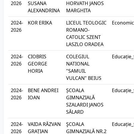
2026
SUSANA
HORVATH JANOS
ALEXANDRINA
MARGHITA
2024-
KOR ERIKA
LICEUL TEOLOGIC
Economic
2026
ROMANO-
CATOLIC SZENT
LASZLO ORADEA
2024-
CIOBRIS
COLEGIUL
Educație_
2026
GEORGE
NATIONAL
HORIA
"SAMUIL
VULCAN" BEIUS
2024-
BENE ANDREI
ȘCOALA
Educație_
2026
IOAN
GIMNAZIALĂ
SZALARDI JANOS
SĂLARD
2024-
VAIDA RĂZVAN
ŞCOALA
Educație_
2026
GRAȚIAN
GIMNAZIALĂ NR.2