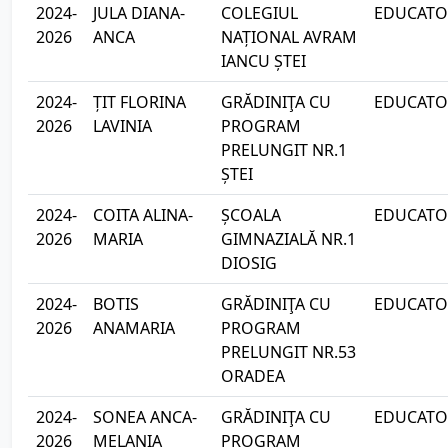
2024-
JULA DIANA-
COLEGIUL
EDUCATOA
2026
ANCA
NAȚIONAL AVRAM
IANCU ȘTEI
2024-
ȚIT FLORINA
GRĂDINIŢA CU
EDUCATOA
2026
LAVINIA
PROGRAM
PRELUNGIT NR.1
ȘTEI
2024-
COITA ALINA-
ȘCOALA
EDUCATOA
2026
MARIA
GIMNAZIALĂ NR.1
DIOSIG
2024-
BOTIS
GRĂDINIŢA CU
EDUCATOA
2026
ANAMARIA
PROGRAM
PRELUNGIT NR.53
ORADEA
2024-
SONEA ANCA-
GRĂDINIŢA CU
EDUCATOA
2026
MELANIA
PROGRAM