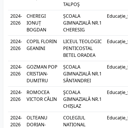
TALPOŞ
2024-
CHEREGI
ȘCOALA
Educație_
2026
IONUȚ
GIMNAZIALĂ NR.1
BOGDAN
CHERESIG
2024-
COPIL FLORIN
LICEUL TEOLOGIC
Educație_
2026
GEANINI
PENTICOSTAL
BETEL ORADEA
2024-
GOZMAN POP
ȘCOALA
Educație_
2026
CRISTIAN-
GIMNAZIALĂ NR.1
DUMITRU
SÂNTANDREI
2024-
ROMOCEA
ŞCOALA
Educație_
2026
VICTOR CĂLIN
GIMNAZIALĂ NR.1
CHIȘLAZ
2024-
OLTEANU
COLEGIUL
Educație_
2026
DORIAN-
NATIONAL