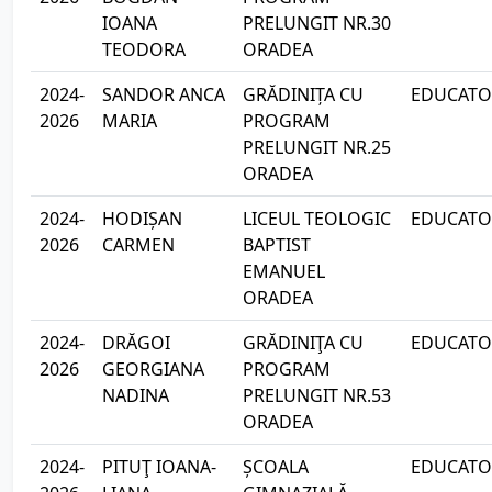
IOANA
PRELUNGIT NR.30
TEODORA
ORADEA
2024-
SANDOR ANCA
GRĂDINIȚA CU
EDUCATOA
2026
MARIA
PROGRAM
PRELUNGIT NR.25
ORADEA
2024-
HODIȘAN
LICEUL TEOLOGIC
EDUCATOA
2026
CARMEN
BAPTIST
EMANUEL
ORADEA
2024-
DRĂGOI
GRĂDINIŢA CU
EDUCATOA
2026
GEORGIANA
PROGRAM
NADINA
PRELUNGIT NR.53
ORADEA
2024-
PITUŢ IOANA-
ȘCOALA
EDUCATOA