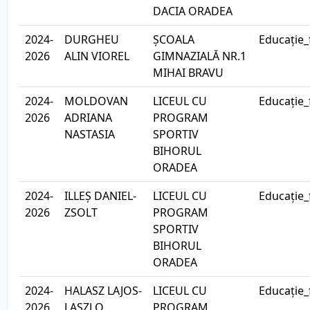
DACIA ORADEA
2024-
DURGHEU
ȘCOALA
Educație_
2026
ALIN VIOREL
GIMNAZIALĂ NR.1
MIHAI BRAVU
2024-
MOLDOVAN
LICEUL CU
Educație_
2026
ADRIANA
PROGRAM
NASTASIA
SPORTIV
BIHORUL
ORADEA
2024-
ILLEȘ DANIEL-
LICEUL CU
Educație_
2026
ZSOLT
PROGRAM
SPORTIV
BIHORUL
ORADEA
2024-
HALASZ LAJOS-
LICEUL CU
Educație_
2026
LASZLO
PROGRAM