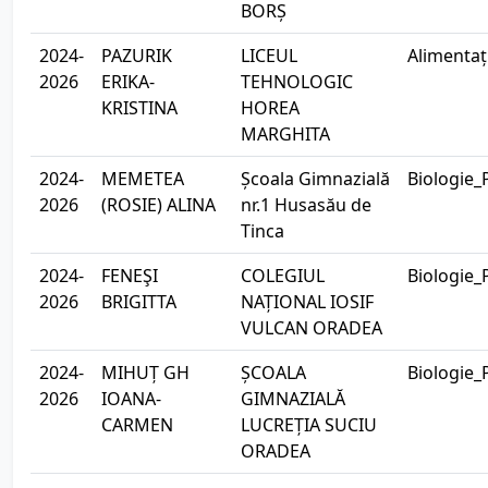
BORȘ
2024-
PAZURIK
LICEUL
Alimentaț
2026
ERIKA-
TEHNOLOGIC
KRISTINA
HOREA
MARGHITA
2024-
MEMETEA
Școala Gimnazială
Biologie_
2026
(ROSIE) ALINA
nr.1 Husasău de
Tinca
2024-
FENEŞI
COLEGIUL
Biologie_
2026
BRIGITTA
NAȚIONAL IOSIF
VULCAN ORADEA
2024-
MIHUȚ GH
ȘCOALA
Biologie_
2026
IOANA-
GIMNAZIALĂ
CARMEN
LUCREȚIA SUCIU
ORADEA