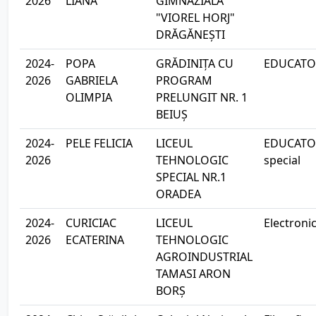
2026
LIANA
GIMNAZIALĂ
"VIOREL HORJ"
DRĂGĂNEȘTI
2024-
POPA
GRĂDINIȚA CU
EDUCATOA
2026
GABRIELA
PROGRAM
OLIMPIA
PRELUNGIT NR. 1
BEIUȘ
2024-
PELE FELICIA
LICEUL
EDUCATOA
2026
TEHNOLOGIC
special
SPECIAL NR.1
ORADEA
2024-
CURICIAC
LICEUL
Electroni
2026
ECATERINA
TEHNOLOGIC
AGROINDUSTRIAL
TAMASI ARON
BORȘ