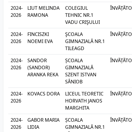
2024-
LIUT MELINDA
COLEGIUL
ÎNVĂȚĂTO
2026
RAMONA
TEHNIC NR.1
VADU CRIŞULUI
2024-
FINCISZKI
ŞCOALA
ÎNVĂȚĂTO
2026
NOEMI EVA
GIMNAZIALĂ NR.1
TILEAGD
2024-
SANDOR
ȘCOALA
ÎNVĂȚĂTO
2026
(SANDOR)
GIMNAZIALĂ
ARANKA REKA
SZENT ISTVAN
SÂNIOB
2024-
KOVACS DORA
LICEUL TEORETIC
ÎNVĂȚĂTO
2026
HORVATH JANOS
MARGHITA
2024-
GABOR MARIA
ȘCOALA
ÎNVĂȚĂTO
2026
LIDIA
GIMNAZIALĂ NR.1