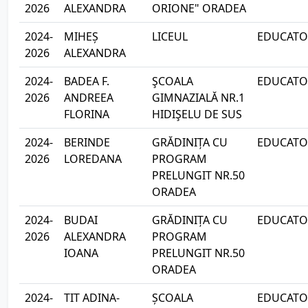
2026
ALEXANDRA
ORIONE" ORADEA
2024-
MIHEȘ
LICEUL
EDUCATOA
2026
ALEXANDRA
2024-
BADEA F.
ŞCOALA
EDUCATOA
2026
ANDREEA
GIMNAZIALĂ NR.1
FLORINA
HIDIŞELU DE SUS
2024-
BERINDE
GRĂDINIȚA CU
EDUCATOA
2026
LOREDANA
PROGRAM
PRELUNGIT NR.50
ORADEA
2024-
BUDAI
GRĂDINIȚA CU
EDUCATOA
2026
ALEXANDRA
PROGRAM
IOANA
PRELUNGIT NR.50
ORADEA
2024-
TIT ADINA-
ȘCOALA
EDUCATOA