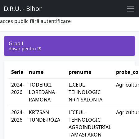
D.R.U. - Bihor
acces public fără autentificare
Grad I
dosar pentru IS
Seria
nume
prenume
proba_co
2024-
TODERICI
LICEUL
Agricultu
2026
LOREDANA
TEHNOLOGIC
RAMONA
NR.1 SALONTA
2024-
KRIZSÁN
LICEUL
Agricultu
2026
TÜNDE-RÓZA
TEHNOLOGIC
AGROINDUSTRIAL
TAMASI ARON