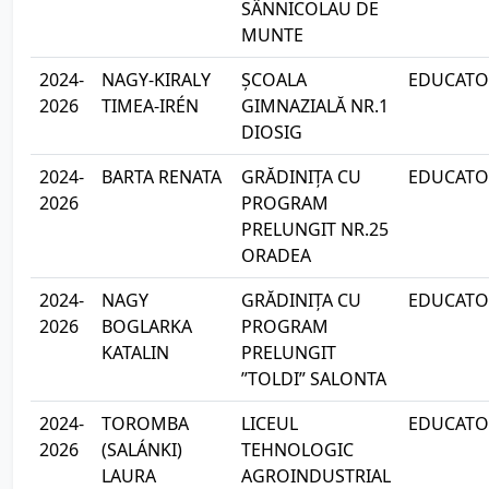
SÂNNICOLAU DE
MUNTE
2024-
NAGY-KIRALY
ȘCOALA
EDUCATOA
2026
TIMEA-IRÉN
GIMNAZIALĂ NR.1
DIOSIG
2024-
BARTA RENATA
GRĂDINIȚA CU
EDUCATOA
2026
PROGRAM
PRELUNGIT NR.25
ORADEA
2024-
NAGY
GRĂDINIȚA CU
EDUCATOA
2026
BOGLARKA
PROGRAM
KATALIN
PRELUNGIT
”TOLDI” SALONTA
2024-
TOROMBA
LICEUL
EDUCATOA
2026
(SALÁNKI)
TEHNOLOGIC
LAURA
AGROINDUSTRIAL