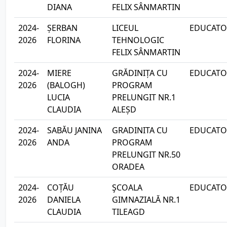
DIANA
FELIX SÂNMARTIN
2024-
ȘERBAN
LICEUL
EDUCATOA
2026
FLORINA
TEHNOLOGIC
FELIX SÂNMARTIN
2024-
MIERE
GRĂDINIȚA CU
EDUCATOA
2026
(BALOGH)
PROGRAM
LUCIA
PRELUNGIT NR.1
CLAUDIA
ALEȘD
2024-
SABĂU JANINA
GRADINITA CU
EDUCATOA
2026
ANDA
PROGRAM
PRELUNGIT NR.50
ORADEA
2024-
COȚĂU
ŞCOALA
EDUCATOA
2026
DANIELA
GIMNAZIALĂ NR.1
CLAUDIA
TILEAGD