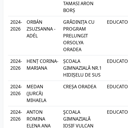
TAMASI ARON
BORȘ
2024-
ORBÁN
GRĂDINIȚA CU
EDUCATOA
2026
ZSUZSANNA -
PROGRAM
ADÉL
PRELUNGIT
ORSOLYA
ORADEA
2024-
HENȚ CORINA-
ȘCOALA
EDUCATOA
2026
MARIANA
GIMNAZIALĂ NR.1
HIDIȘELU DE SUS
2024-
MEDAN
CREȘA ORADEA
EDUCATOA
2026
(JURCĂ)
MIHAELA
2024-
ANTON
ŞCOALA
EDUCATOA
2026
ROMINA
GIMNAZIALĂ
ELENA ANA
IOSIF VULCAN