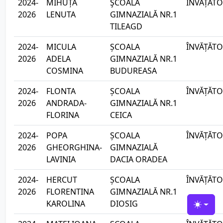
2024-
MIHUȚA
ŞCOALA
ÎNVĂȚĂTO
2026
LENUTA
GIMNAZIALĂ NR.1
TILEAGD
2024-
MICULA
ȘCOALA
ÎNVĂȚĂTO
2026
ADELA
GIMNAZIALĂ NR.1
COSMINA
BUDUREASA
2024-
FLONTA
ȘCOALA
ÎNVĂȚĂTO
2026
ANDRADA-
GIMNAZIALĂ NR.1
FLORINA
CEICA
2024-
POPA
ȘCOALA
ÎNVĂȚĂTO
2026
GHEORGHINA-
GIMNAZIALĂ
LAVINIA
DACIA ORADEA
2024-
HERCUT
ȘCOALA
ÎNVĂȚĂTO
2026
FLORENTINA
GIMNAZIALĂ NR.1
KAROLINA
DIOSIG
Toggle