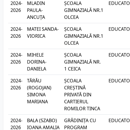
2024-
MLADIN
ȘCOALA
EDUCATOA
2026
PAULA-
GIMNAZIALĂ NR.1
ANCUȚA
OLCEA
2024-
MATEI SANDA-
ȘCOALA
EDUCATOA
2026
VIORICA
GIMNAZIALĂ NR.1
OLCEA
2024-
MIHELE
ȘCOALA
EDUCATOA
2026
DORINA-
GIMNAZIALĂ NR.
DANIELA
1 CEICA
2024-
TĂRĂU
ȘCOALA
EDUCATOA
2026
(ROGOJAN)
CREȘTINĂ
SIMONA
PRIVATĂ DIN
MARIANA
CARTIERUL
ROMILOR TINCA
2024-
BALA (SZABO)
GRĂDINIȚA CU
EDUCATOA
2026
IOANA AMALIA
PROGRAM