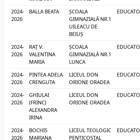
2024-
BALLA BEATA
ȘCOALA
EDUCATOA
2026
GIMNAZIALĂ NR.1
UILEACU DE
BEIUȘ
2024-
RAȚ V.
ȘCOALA
EDUCATOA
2026
VALENTINA
GIMNAZIALĂ NR.1
MARIA
LUNCA
2024-
PINTEA ADELA
LICEUL DON
EDUCATOA
2026
CRENGUTA
ORIONE ORADEA
2024-
GHIULAI
LICEUL DON
EDUCATOA
2026
(FRINC)
ORIONE ORADEA
ALEXANDRA
IRINA
2024-
BOCHIS
LICEUL TEOLOGIC
EDUCATOA
2026
MARIANA
PENTICOSTAL