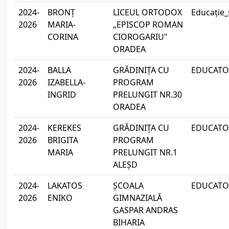
2024-
BRONȚ
LICEUL ORTODOX
Educație_
2026
MARIA-
„EPISCOP ROMAN
CORINA
CIOROGARIU"
ORADEA
2024-
BALLA
GRĂDINIȚA CU
EDUCATOA
2026
IZABELLA-
PROGRAM
INGRID
PRELUNGIT NR.30
ORADEA
2024-
KEREKES
GRĂDINIȚA CU
EDUCATOA
2026
BRIGITA
PROGRAM
MARIA
PRELUNGIT NR.1
ALEȘD
2024-
LAKATOS
ȘCOALA
EDUCATOA
2026
ENIKO
GIMNAZIALĂ
GASPAR ANDRAS
BIHARIA