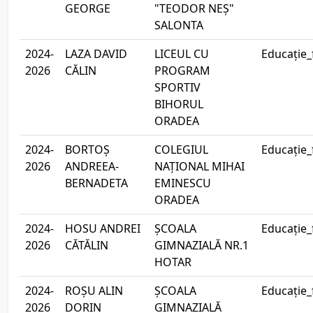
GEORGE
"TEODOR NEȘ"
SALONTA
2024-
LAZA DAVID
LICEUL CU
Educație_
2026
CĂLIN
PROGRAM
SPORTIV
BIHORUL
ORADEA
2024-
BORTOȘ
COLEGIUL
Educație_
2026
ANDREEA-
NAȚIONAL MIHAI
BERNADETA
EMINESCU
ORADEA
2024-
HOSU ANDREI
ȘCOALA
Educație_
2026
CĂTĂLIN
GIMNAZIALĂ NR.1
HOTAR
2024-
ROȘU ALIN
ȘCOALA
Educație_
2026
DORIN
GIMNAZIALĂ