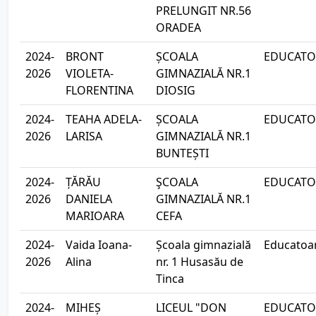
PRELUNGIT NR.56
ORADEA
2024-
BRONT
ȘCOALA
EDUCATOA
2026
VIOLETA-
GIMNAZIALĂ NR.1
FLORENTINA
DIOSIG
2024-
TEAHA ADELA-
ȘCOALA
EDUCATOA
2026
LARISA
GIMNAZIALĂ NR.1
BUNTEȘTI
2024-
ȚĂRĂU
ŞCOALA
EDUCATOA
2026
DANIELA
GIMNAZIALĂ NR.1
MARIOARA
CEFA
2024-
Vaida Ioana-
Școala gimnazială
Educatoa
2026
Alina
nr. 1 Husasău de
Tinca
2024-
MIHEȘ
LICEUL "DON
EDUCATOA