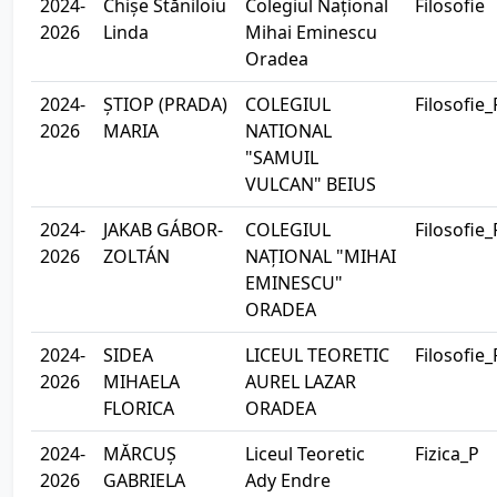
2024-
Chișe Stăniloiu
Colegiul Național
Filosofie
2026
Linda
Mihai Eminescu
Oradea
2024-
ȘTIOP (PRADA)
COLEGIUL
Filosofie_
2026
MARIA
NATIONAL
"SAMUIL
VULCAN" BEIUS
2024-
JAKAB GÁBOR-
COLEGIUL
Filosofie_
2026
ZOLTÁN
NAȚIONAL "MIHAI
EMINESCU"
ORADEA
2024-
SIDEA
LICEUL TEORETIC
Filosofie_
2026
MIHAELA
AUREL LAZAR
FLORICA
ORADEA
2024-
MĂRCUȘ
Liceul Teoretic
Fizica_P
2026
GABRIELA
Ady Endre