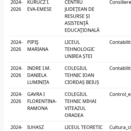
2024-
KURUCZ I.
CENTRU
Consilier
2026
EVA-EMESE
JUDEŢEAN DE
RESURSE ȘI
ASISTENŢĂ
EDUCAŢIONALĂ
2024-
PIPIŞ
LICEUL
Contabili
2026
MARIANA
TEHNOLOGIC
UNIREA ȘTEI
2024-
INDRE I.M.
COLEGIUL
Contabili
2026
DANIELA
TEHNIC IOAN
LUMINIȚA
CIORDAȘ BEIUȘ
2024-
GAVRA I
COLEGIUL
Control_e
2026
FLORENTINA-
TEHNIC MIHAI
RAMONA
VITEAZUL
ORADEA
2024-
IUHASZ
LICEUL TEORETIC
Cultura_c